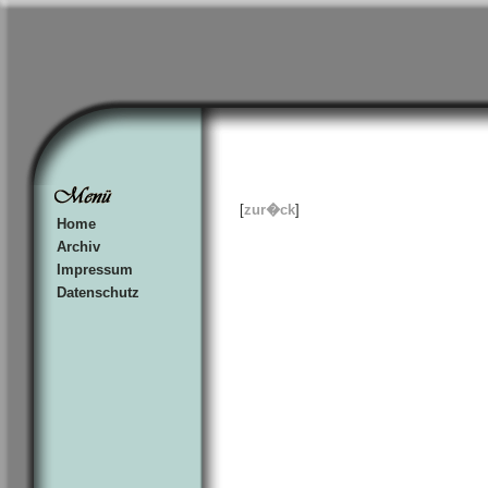
[
zur�ck
]
Home
Archiv
Impressum
Datenschutz